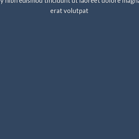
nibh euismod tincidunt ut laoreet dolore magn
erat volutpat