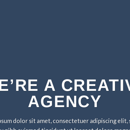
E’RE A CREATI
AGENCY
sum dolor sit amet, consectetuer adipiscing elit,