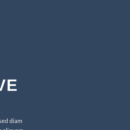
VE
 sed diam