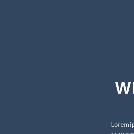
W
Lorem ip