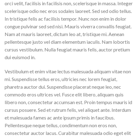
orci velit, facilisis in facilisis non, scelerisque in massa. Integer
scelerisque odio nec eros sodales laoreet. Sed sed odio tellus.
In tristique felis ac facilisis tempor. Nunc non enim in dolor
congue pulvinar sed sed nisi. Mauris viverra convallis feugiat.
Nam at mauris laoreet, dictum leo at, tristique mi. Aenean
pellentesque justo vel diam elementum iaculis. Nam lobortis
cursus vestibulum. Nulla feugiat mauris felis, auctor pretium
dui euismod in.
Vestibulum et enim vitae lectus malesuada aliquam vitae non
mi. Suspendisse tellus eros, ultricies nec lorem feugiat,
pharetra auctor dui. Suspendisse placerat neque leo, nec
commodo eros ultrices vel. Fusce elit libero, aliquam quis
libero non, consectetur accumsan est. Proin tempus mauris id
cursus posuere. Sed et rutrum felis, vel aliquet ante. Interdum
et malesuada fames ac ante ipsum primis in faucibus.
Pellentesque neque tellus, condimentum non eros non,
consectetur auctor lacus. Curabitur malesuada odio eget elit