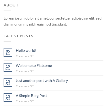
ABOUT
Lorem ipsum dolor sit amet, consectetuer adipiscing elit, sed
diam nonummy nibh euismod tincidunt.
LATEST POSTS
Hello world!
05
Jan
on
Comments Off
Hello
world!
Welcome to Flatsome
19
Nov
on
Comments Off
Welcome
to
Just another post with A Gallery
13
Flatsome
Oct
on
Comments Off
Just
another
A Simple Blog Post
13
post
Oct
on
Comments Off
with
A
A