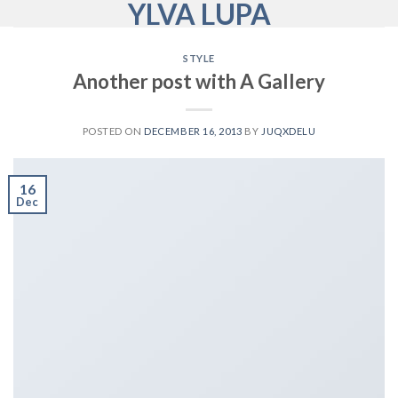
YLVA LUPA
Skip
to
content
STYLE
Another post with A Gallery
POSTED ON
DECEMBER 16, 2013
BY
JUQXDELU
16
Dec