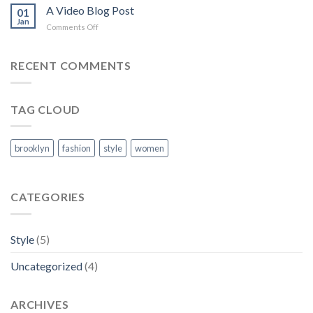
Simple
A Video Blog Post
Gallery
01
Blog
Jan
on
Comments Off
Post
A
Video
Blog
RECENT COMMENTS
Post
TAG CLOUD
brooklyn
fashion
style
women
CATEGORIES
Style
(5)
Uncategorized
(4)
ARCHIVES